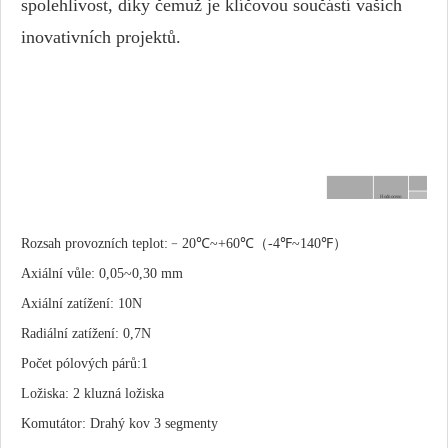
spolehlivost, díky čemuž je klíčovou součástí vašich
inovativních projektů.
Naprázd
Hodnoceno
napětí
Model
Rychlost
V DC
ot./min
Rozsah provozních teplot:﹣20℃~+60℃（-4℉~140℉）
FM1020-001
7.4
28500
FM1020-005
3.7
31000
Axiální vůle: 0,05~0,30 mm
Axiální zatížení: 10N
Radiální zatížení: 0,7N
Počet pólových párů:1
Ložiska: 2 kluzná ložiska
Komutátor: Drahý kov 3 segmenty