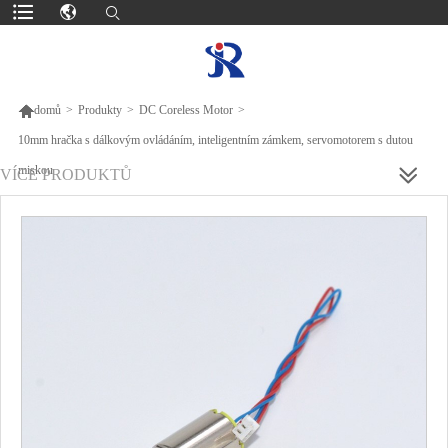

domů
>
Produkty
>
DC Coreless Motor
>
10mm hračka s dálkovým ovládáním, inteligentním zámkem, servomotorem s dutou
miskou
VÍCE PRODUKTŮ