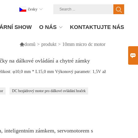
česky
ÁRNÍ SHOW
O NÁS
KONTAKTUJTE NÁS

domů
>
produkt
>
10mm micro dc motor

čky na dálkové ovládání a chytré zámky
likost: φ10,0 mm * L15,0 mm Výkonový parametr: 1,5V až
or
DC bezjádrový motor pro dálkové ovládání hraček
, inteligentním zámkem, servomotorem s