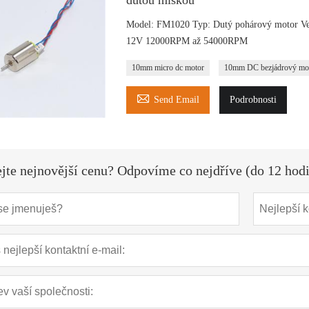
Model: FM1020 Typ: Dutý pohárový motor Ve
12V 12000RPM až 54000RPM
10mm micro dc motor
10mm DC bezjádrový mo

Send Email
Podrobnosti
ejte nejnovější cenu? Odpovíme co nejdříve (do 12 hod