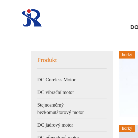
D
horký
Produkt
DC Coreless Motor
DC vibrační motor
Stejnosměrný
bezkomutátorový motor
DC jádrový motor
horký
DC převodový motor