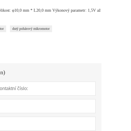
likost: φ10,0 mm * L20,0 mm Výkonový parametr: 1,5V až
tor
dutý pohárový mikromotor
in)