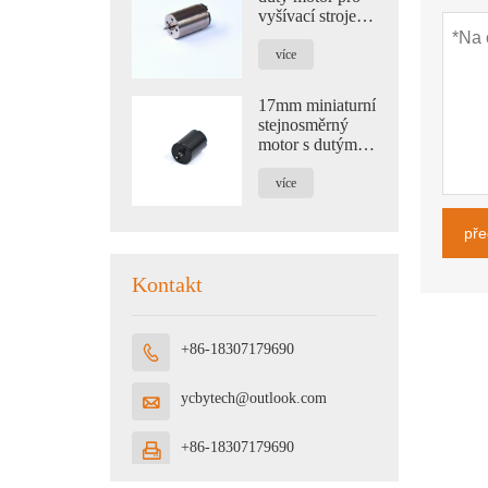
vyšívací stroje,
leštící pero a
vybavení
více
lékařských strojů
17mm miniaturní
stejnosměrný
motor s dutým
pohárkem pro
kosmetické
více
nástroje a
masážní tyč
pře
Kontakt
+86-18307179690

ycbytech@outlook.com

+86-18307179690
