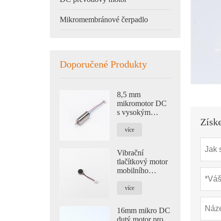
Mikromembránové čerpadlo
Doporučené Produkty
8,5 mm
mikromotor DC
s vysokým
Získ
točivým
momentem pro
více
kvadrokoptéry
Vibrační
tlačítkový motor
mobilního
telefonu 1020
pro chytré
více
hodinky a masáž
očí
16mm mikro DC
dutý motor pro