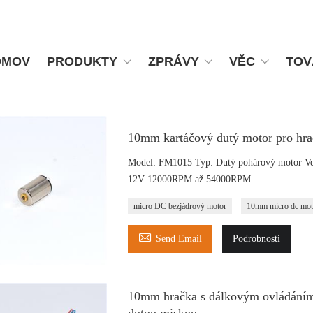
OMOV
PRODUKTY
ZPRÁVY
VĚC
TOV
10mm kartáčový dutý motor pro hra
Model: FM1015 Typ: Dutý pohárový motor Ve
12V 12000RPM až 54000RPM
micro DC bezjádrový motor
10mm micro dc mot

Send Email
Podrobnosti
10mm hračka s dálkovým ovládáním
dutou miskou