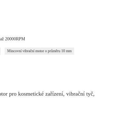
 až 20000RPM
Mincovní vibrační motor o průměru 10 mm
or pro kosmetické zařízení, vibrační tyč,