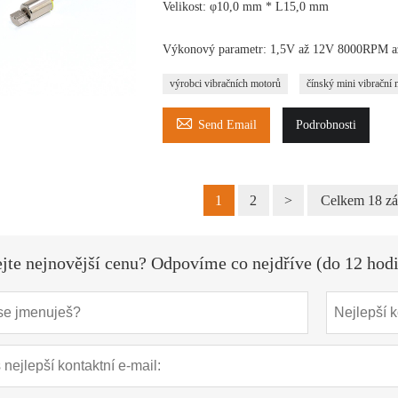
Velikost: φ10,0 mm * L15,0 mm
Výkonový parametr: 1,5V až 12V 8000RPM 
výrobci vibračních motorů
čínský mini vibrační

Send Email
Podrobnosti
1
2
>
Celkem 18 z
ejte nejnovější cenu? Odpovíme co nejdříve (do 12 hod