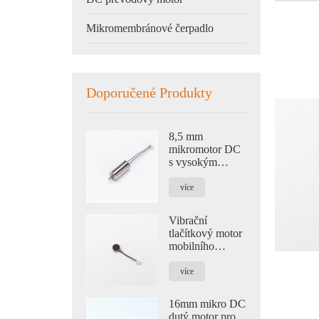
Mikromembránové čerpadlo
Doporučené Produkty
8,5 mm
mikromotor DC
s vysokým
točivým
momentem pro
více
kvadrokoptéry
Vibrační
tlačítkový motor
mobilního
telefonu 1020
pro chytré
více
hodinky a masáž
očí
16mm mikro DC
dutý motor pro