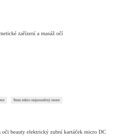
etické zařízení a masáž očí
tor
8mm mikro stejnosměrný motor
 oči beauty elektrický zubní kartáček micro DC