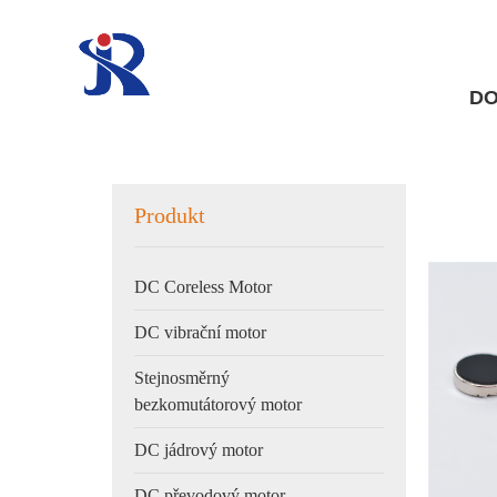
D
Produkt
DC Coreless Motor
DC vibrační motor
Stejnosměrný
bezkomutátorový motor
DC jádrový motor
DC převodový motor