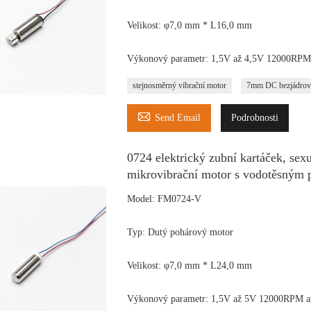
Velikost: φ7,0 mm * L16,0 mm
Výkonový parametr: 1,5V až 4,5V 12000RP
stejnosměrný vibrační motor
7mm DC bezjádrov

Send Email
Podrobnosti
0724 elektrický zubní kartáček, sexu
mikrovibrační motor s vodotěsným
Model: FM0724-V
Typ: Dutý pohárový motor
Velikost: φ7,0 mm * L24,0 mm
Výkonový parametr: 1,5V až 5V 12000RPM 