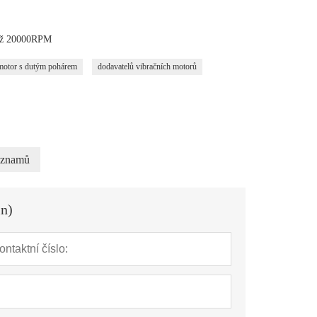
až 20000RPM
 motor s dutým pohárem
dodavatelů vibračních motorů
áznamů
in)