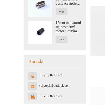
vyšívací stroje,
leštící pero a
vybavení
více
lékařských strojů
17mm miniaturní
stejnosměrný
motor s dutým
pohárkem pro
kosmetické
více
nástroje a
masážní tyč
Kontakt
+86-18307179690

ycbytech@outlook.com

+86-18307179690
