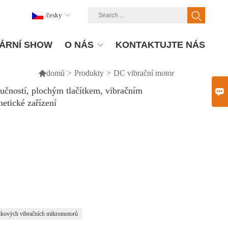
česky
ÁRNÍ SHOW
O NÁS
KONTAKTUJTE NÁS

domů
>
Produkty
>
DC vibrační motor
učností, plochým tlačítkem, vibračním

etické zařízení
ítkových vibračních mikromotorů