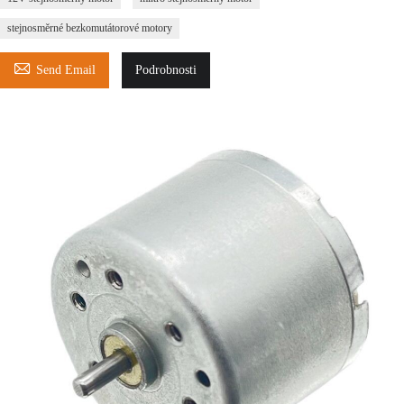
stejnosměrné bezkomutátorové motory

Send Email
Podrobnosti