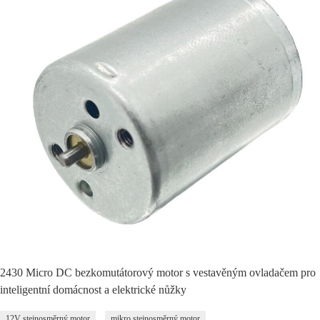
2430 Micro DC bezkomutátorový motor s vestavěným ovladačem pro
inteligentní domácnost a elektrické nůžky
12V stejnosměrný motor
mikro stejnosměrný motor