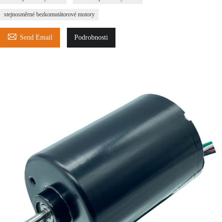
stejnosměrné bezkomutátorové motory

Send Email
Podrobnosti