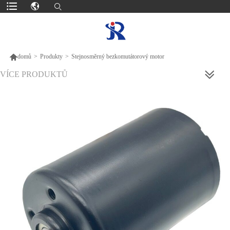

domů
>
Produkty
>
Stejnosměrný bezkomutátorový motor
VÍCE PRODUKTŮ