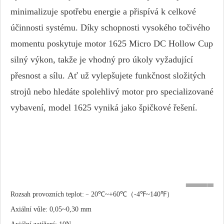
minimalizuje spotřebu energie a přispívá k celkové
účinnosti systému. Díky schopnosti vysokého točivého
momentu poskytuje motor 1625 Micro DC Hollow Cup
silný výkon, takže je vhodný pro úkoly vyžadující
přesnost a sílu. Ať už vylepšujete funkčnost složitých
strojů nebo hledáte spolehlivý motor pro specializované
vybavení, model 1625 vyniká jako špičkové řešení.
Hodnoceno
Rozsah provozních teplot:﹣20℃~+60℃（-4℉~140℉）
napětí
Model
V DC
Axiální vůle: 0,05~0,30 mm
FM1625
6