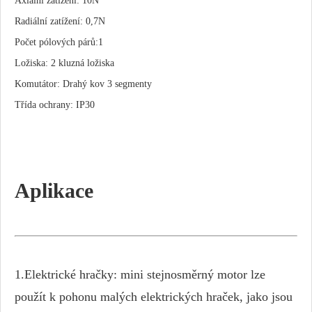
Axiální zatížení: 10N
Radiální zatížení: 0,7N
Počet pólových párů:1
Ložiska: 2 kluzná ložiska
Komutátor: Drahý kov 3 segmenty
Třída ochrany: IP30
Aplikace
1.Elektrické hračky: mini stejnosměrný motor lze
použít k pohonu malých elektrických hraček, jako jsou