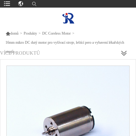

domů
>
Produkty
>
DC Coreless Motor
>
16mm mikro DC dutý motor pro vyšívací stroje, leštící pero a vybavení lékařských
strojů
VÍCE PRODUKTŮ