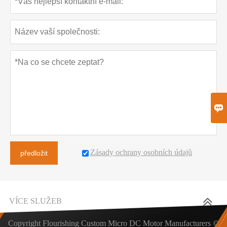

Zásady ochrany osobních údajů
předložit
VÍCE SLUŽEB
Copyright Flourishing Custom Micro DC Motor Manufacturers ©