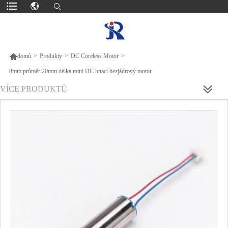

domů
>
Produkty
>
DC Coreless Motor
>
8mm průměr 20mm délka mini DC hnací bezjádrový motor
VÍCE PRODUKTŮ