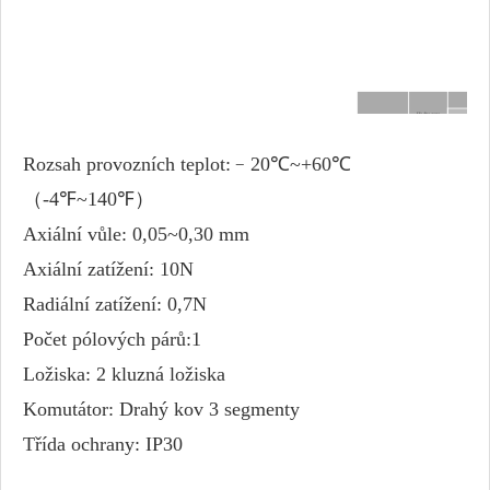
Naprázd
Hodnoceno
napětí
Model
Rychlost
Rozsah provozních teplot:﹣20℃~+60℃
V DC
ot./min
FM0820-003
3.4
37800
（-4℉~140℉）
Axiální vůle: 0,05~0,30 mm
Axiální zatížení: 10N
Radiální zatížení: 0,7N
Počet pólových párů:1
Ložiska: 2 kluzná ložiska
Komutátor: Drahý kov 3 segmenty
Třída ochrany: IP30