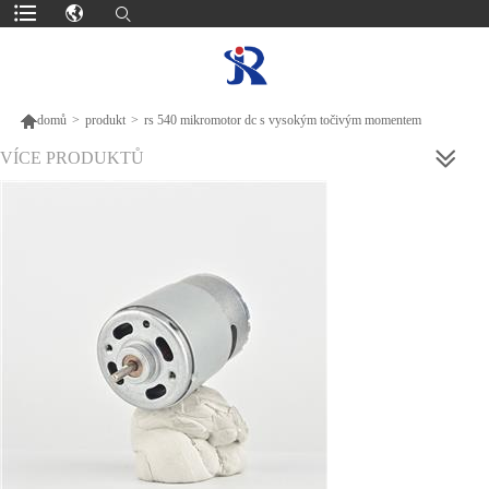

domů
>
produkt
>
rs 540 mikromotor dc s vysokým točivým momentem
VÍCE PRODUKTŮ