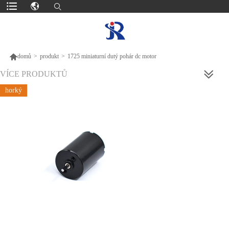

domů
>
produkt
>
1725 miniaturní dutý pohár dc motor
VÍCE PRODUKTŮ
horký